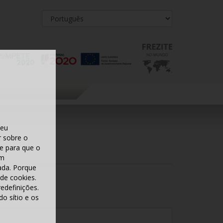
seu
r sobre o
te para que o
am
ada. Porque
 de cookies.
redefinições.
o sítio e os