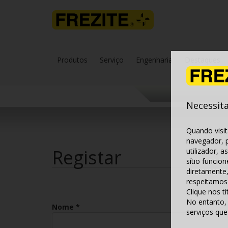
Produtos
Serviço
Engenharia
Destaques
Necessit
Quando visi
navegador, 
Registar
utilizador, 
sítio funcio
diretamente
respeitamos 
Clique nos t
No entanto, 
Nome *
serviços qu