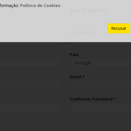
nformação:
Política de Cookies
.
Área de Negócios
Recusar
Cód. Postal *
País
Email *
Confirmar Password *