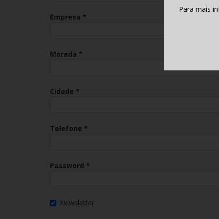
Para mais i
Empresa *
Morada *
Cidade *
Telefone *
Password *
Newsletter