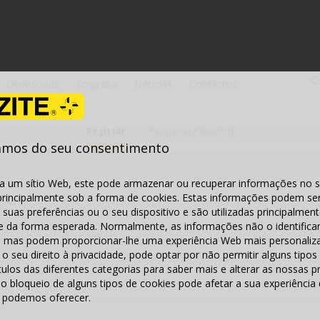
Downloads
Empresa
Notícias
Contactos
Registar
Recuperar Password
amos do seu consentimento
ta um sítio Web, este pode armazenar ou recuperar informações no 
principalmente sob a forma de cookies. Estas informações podem se
as suas preferências ou o seu dispositivo e são utilizadas principalmen
ne da forma esperada. Normalmente, as informações não o identific
, mas podem proporcionar-lhe uma experiência Web mais personaliz
o seu direito à privacidade, pode optar por não permitir alguns tipos
ítulos das diferentes categorias para saber mais e alterar as nossas p
o bloqueio de alguns tipos de cookies pode afetar a sua experiência d
e podemos oferecer.