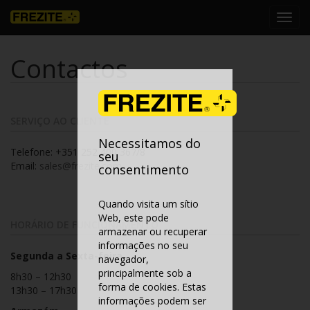
Toggl
navig
Contactos
SERVIÇO AO CLIENTE
Necessitamos do
Telefone: +351 252 400 367/8
seu
Email:
sales@frezite.com
consentimento
Quando visita um sítio
Web, este pode
HORÁRIO DE FUNCIONAMENTO
armazenar ou recuperar
informações no seu
Segunda a Sexta-feira
navegador,
principalmente sob a
8h30 – 12h30
forma de cookies. Estas
13h30 – 17h30
informações podem ser