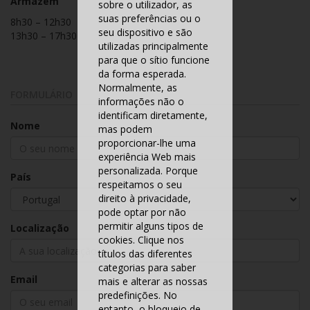
Armazém
sobre o utilizador, as
suas preferências ou o
8h30 – 12h30
seu dispositivo e são
13h30 – 17h30
utilizadas principalmente
para que o sítio funcione
da forma esperada.
Normalmente, as
FORMULÁRIO
informações não o
identificam diretamente,
Nome
mas podem
proporcionar-lhe uma
experiência Web mais
personalizada. Porque
País
respeitamos o seu
direito à privacidade,
pode optar por não
permitir alguns tipos de
Localização
cookies. Clique nos
títulos das diferentes
categorias para saber
Email
mais e alterar as nossas
predefinições. No
entanto, o bloqueio de