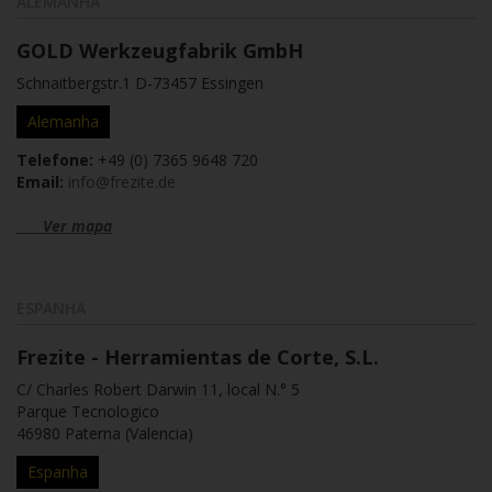
ALEMANHA
GOLD Werkzeugfabrik GmbH
Schnaitbergstr.1 D-73457 Essingen
Alemanha
Telefone:
+49 (0) 7365 9648 720
Email:
info@frezite.de
Ver mapa
ESPANHA
Frezite - Herramientas de Corte, S.L.
C/ Charles Robert Darwin 11, local N.° 5
Parque Tecnologico
46980 Paterna (Valencia)
Espanha