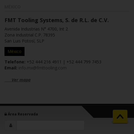
MÉXICO
FMT Tooling Systems, S. de R.L. de C.V.
Avenida Industrias N° 4700, Int 2
Zona Industrial C.P. 78395
San Luis Potosí, SLP
México
Telefone:
+52 444 216 4911 | +52 444 799 7453
Email:
info.mx@fmttooling.com
Ver mapa
Área Reservada