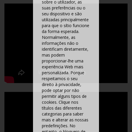
sobre o utilizador, as
suas preferências ou o
seu dispositivo e são
utilizadas principalmente
para que o sítio funcione
da forma esperada.
Normalmente, as
informações não o
identificam diretamente,
mas podem
proporcionar-lhe uma
experiência Web mais
personalizada. Porque
respeitamos o seu
direito à privacidade,
pode optar por não
permitir alguns tipos de
cookies. Clique nos
títulos das diferentes
categorias para saber
mais e alterar as nossas
predefinições. No
entanto, o bloqueio de