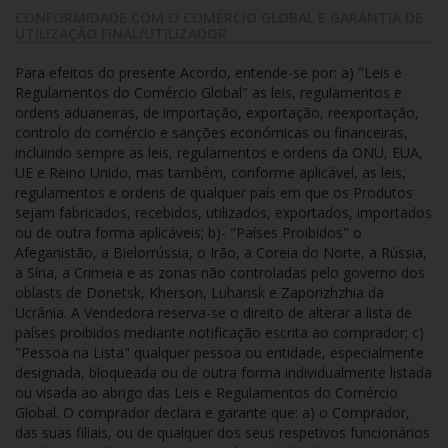
CONFORMIDADE COM O COMÉRCIO GLOBAL E GARANTIA DE
UTILIZAÇÃO FINAL/UTILIZADOR
Para efeitos do presente Acordo, entende-se por: a) "Leis e
Regulamentos do Comércio Global" as leis, regulamentos e
ordens aduaneiras, de importação, exportação, reexportação,
controlo do comércio e sanções económicas ou financeiras,
incluindo sempre as leis, regulamentos e ordens da ONU, EUA,
UE e Reino Unido, mas também, conforme aplicável, as leis,
regulamentos e ordens de qualquer país em que os Produtos
sejam fabricados, recebidos, utilizados, exportados, importados
ou de outra forma aplicáveis; b)- "Países Proibidos" o
Afeganistão, a Bielorrússia, o Irão, a Coreia do Norte, a Rússia,
a Síria, a Crimeia e as zonas não controladas pelo governo dos
oblasts de Donetsk, Kherson, Luhansk e Zaporizhzhia da
Ucrânia. A Vendedora reserva-se o direito de alterar a lista de
países proibidos mediante notificação escrita ao comprador; c)
"Pessoa na Lista" qualquer pessoa ou entidade, especialmente
designada, bloqueada ou de outra forma individualmente listada
ou visada ao abrigo das Leis e Regulamentos do Comércio
Global. O comprador declara e garante que: a) o Comprador,
das suas filiais, ou de qualquer dos seus respetivos funcionários