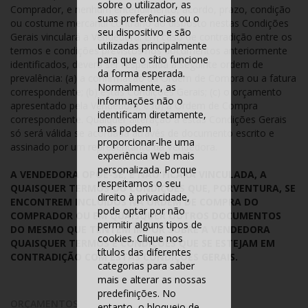
sobre o utilizador, as
Comprador, e nenhum entendimento, acordo, prazo, condição
suas preferências ou o
ou costume mercantil contrário ao disposto nestas Condições
seu dispositivo e são
Gerais vinculará a Vendedora. Em caso de contradição entre os
utilizadas principalmente
termos e condições previstos nos documentos anteriormente
para que o sítio funcione
identificados, deverá ser respeitada a seguinte ordem de
da forma esperada.
prevalência: (a) a confirmação da Ordem de Compra ou a fatura
Normalmente, as
correspondente; (b) estas Condições Gerais; (c) o orçamento
informações não o
apresentado pela Vendedora; e (d) a Ordem de Compra
identificam diretamente,
correspondente. Qualquer alteração a estas Condições Gerais
mas podem
só será válida se acordada através de documento escrito e
proporcionar-lhe uma
assinado por um representante da Vendedora.
experiência Web mais
personalizada. Porque
A VENDEDORA OPÕE-SE, E NÃO FICARÁ VINCULADA, A
respeitamos o seu
QUAISQUER TERMOS OU CONDIÇÕES QUE, PORVENTURA, SE
direito à privacidade,
ENCONTREM INCLUÍDOS NA ORDEM DE COMPRA DO
pode optar por não
COMPRADOR OU EM QUAISQUER OUTROS DOCUMENTOS
permitir alguns tipos de
DO MESMO QUE TENTEM IMPOR SOBRE A VENDEDORA
cookies. Clique nos
QUAISQUER TERMOS E CONDIÇÕES QUE SE ESTEJAM EM
títulos das diferentes
CONTRADIÇÃO COM ESTAS CONDIÇÕES GERAIS.
categorias para saber
mais e alterar as nossas
predefinições. No
ORÇAMENTOS
entanto, o bloqueio de