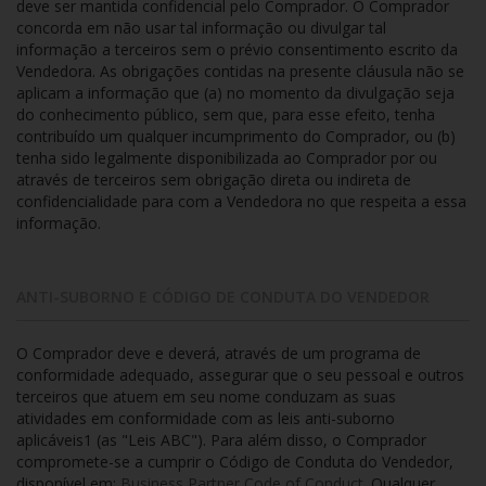
deve ser mantida confidencial pelo Comprador. O Comprador
concorda em não usar tal informação ou divulgar tal
informação a terceiros sem o prévio consentimento escrito da
Vendedora. As obrigações contidas na presente cláusula não se
aplicam a informação que (a) no momento da divulgação seja
do conhecimento público, sem que, para esse efeito, tenha
contribuído um qualquer incumprimento do Comprador, ou (b)
tenha sido legalmente disponibilizada ao Comprador por ou
através de terceiros sem obrigação direta ou indireta de
confidencialidade para com a Vendedora no que respeita a essa
informação.
ANTI-SUBORNO E CÓDIGO DE CONDUTA DO VENDEDOR
O Comprador deve e deverá, através de um programa de
conformidade adequado, assegurar que o seu pessoal e outros
terceiros que atuem em seu nome conduzam as suas
atividades em conformidade com as leis anti-suborno
aplicáveis1 (as "Leis ABC"). Para além disso, o Comprador
compromete-se a cumprir o Código de Conduta do Vendedor,
disponível em:
Business Partner Code of Conduct.
Qualquer