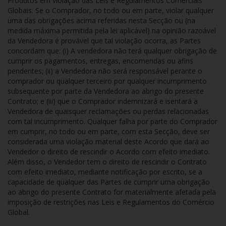
Produtos em violação das Leis e Regulamentos Comerciais
Globais. Se o Comprador, no todo ou em parte, violar qualquer
uma das obrigações acima referidas nesta Secção ou (na
medida máxima permitida pela lei aplicável) na opinião razoável
da Vendedora é provável que tal violação ocorra, as Partes
concordam que: (i) A vendedora não terá qualquer obrigação de
cumprir os pagamentos, entregas, encomendas ou afins
pendentes; (ii) a Vendedora não será responsável perante o
comprador ou qualquer terceiro por qualquer incumprimento
subsequente por parte da Vendedora ao abrigo do presente
Contrato; e (iii) que o Comprador indemnizará e isentará a
Vendedora de quaisquer reclamações ou perdas relacionadas
com tal incumprimento. Qualquer falha por parte do Comprador
em cumprir, no todo ou em parte, com esta Secção, deve ser
considerada uma violação material deste Acordo que dará ao
Vendedor o direito de rescindir o Acordo com efeito imediato.
Além disso, o Vendedor tem o direito de rescindir o Contrato
com efeito imediato, mediante notificação por escrito, se a
capacidade de qualquer das Partes de cumprir uma obrigação
ao abrigo do presente Contrato for materialmente afetada pela
imposição de restrições nas Leis e Regulamentos do Comércio
Global.