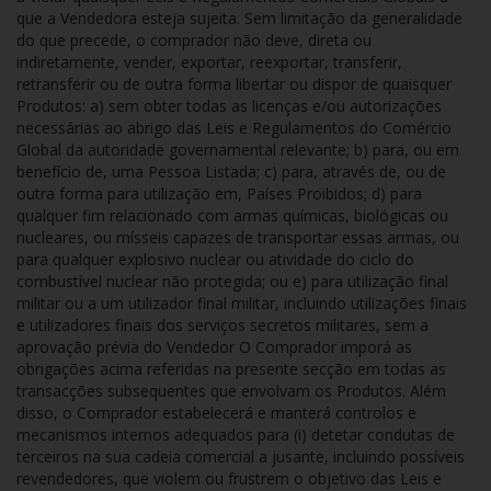
que a Vendedora esteja sujeita. Sem limitação da generalidade
do que precede, o comprador não deve, direta ou
indiretamente, vender, exportar, reexportar, transferir,
retransferir ou de outra forma libertar ou dispor de quaisquer
Produtos: a) sem obter todas as licenças e/ou autorizações
necessárias ao abrigo das Leis e Regulamentos do Comércio
Global da autoridade governamental relevante; b) para, ou em
benefício de, uma Pessoa Listada; c) para, através de, ou de
outra forma para utilização em, Países Proibidos; d) para
qualquer fim relacionado com armas químicas, biológicas ou
nucleares, ou mísseis capazes de transportar essas armas, ou
para qualquer explosivo nuclear ou atividade do ciclo do
combustível nuclear não protegida; ou e) para utilização final
militar ou a um utilizador final militar, incluindo utilizações finais
e utilizadores finais dos serviços secretos militares, sem a
aprovação prévia do Vendedor O Comprador imporá as
obrigações acima referidas na presente secção em todas as
transacções subsequentes que envolvam os Produtos. Além
disso, o Comprador estabelecerá e manterá controlos e
mecanismos internos adequados para (i) detetar condutas de
terceiros na sua cadeia comercial a jusante, incluindo possíveis
revendedores, que violem ou frustrem o objetivo das Leis e