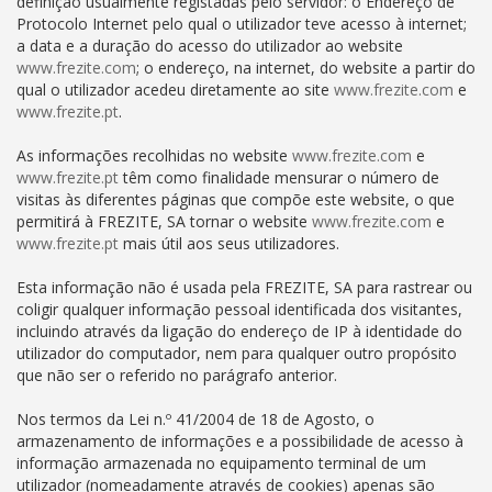
definição usualmente registadas pelo servidor: o Endereço de
Protocolo Internet pelo qual o utilizador teve acesso à internet;
a data e a duração do acesso do utilizador ao website
www.frezite.com
; o endereço, na internet, do website a partir do
qual o utilizador acedeu diretamente ao site
www.frezite.com
e
www.frezite.pt
.
As informações recolhidas no website
www.frezite.com
e
www.frezite.pt
têm como finalidade mensurar o número de
visitas às diferentes páginas que compõe este website, o que
permitirá à FREZITE, SA tornar o website
www.frezite.com
e
www.frezite.pt
mais útil aos seus utilizadores.
Esta informação não é usada pela FREZITE, SA para rastrear ou
coligir qualquer informação pessoal identificada dos visitantes,
incluindo através da ligação do endereço de IP à identidade do
utilizador do computador, nem para qualquer outro propósito
que não ser o referido no parágrafo anterior.
Nos termos da Lei n.º 41/2004 de 18 de Agosto, o
armazenamento de informações e a possibilidade de acesso à
informação armazenada no equipamento terminal de um
utilizador (nomeadamente através de cookies) apenas são