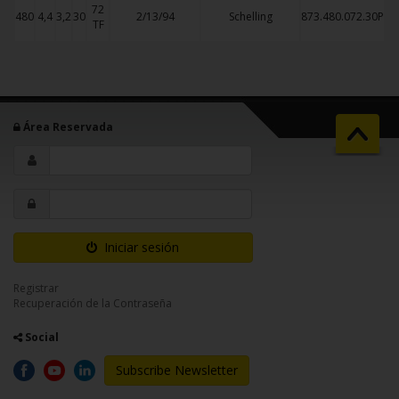
72
480
4,4
3,2
30
2/13/94
Schelling
873.480.072.30P
TF
Área Reservada
Iniciar sesión
Registrar
Recuperación de la Contraseña
Social
Subscribe Newsletter