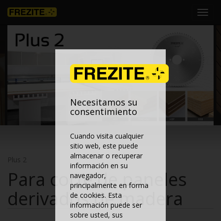
Toggl
navig
Necesitamos su
consentimiento
Cuando visita cualquier
sitio web, este puede
almacenar o recuperar
Plus 2
información en su
Para corte de paneles
navegador,
principalmente en forma
derivados de madera
de cookies. Esta
información puede ser
sobre usted, sus