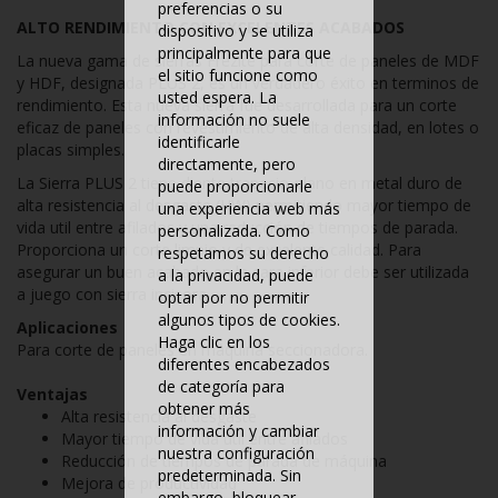
preferencias o su
ALTO RENDIMIENTO CON EXCELENTES ACABADOS
dispositivo y se utiliza
principalmente para que
La nueva gama de sierras Frezite para corte de paneles de MDF
el sitio funcione como
y HDF, designada PLUS 2, es un verdadero éxito en terminos de
usted espera. La
rendimiento. Esta nueva sierra fue desarrollada para un corte
información no suele
eficaz de paneles con revestimiento de alta densidad, en lotes o
identificarle
placas simples.
directamente, pero
La Sierra PLUS 2 tiene diente trapecio-plano en metal duro de
puede proporcionarle
alta resistencia al desgaste (HW) permitiendo mayor tiempo de
una experiencia web más
vida util entre afilados y una reducción de tiempos de parada.
personalizada. Como
Proporciona un corte limpio y de excelente calidad. Para
respetamos su derecho
asegurar un buen acabado en la cara inferior debe ser utilizada
a la privacidad, puede
a juego con sierra incisora.
optar por no permitir
algunos tipos de cookies.
Aplicaciones
Haga clic en los
Para corte de paneles en máquina seccionadora.
diferentes encabezados
de categoría para
Ventajas
obtener más
Alta resistencia al desgaste
información y cambiar
Mayor tiempo de vida útil entre afilados
nuestra configuración
Reducción de tiempos de parada de máquina
predeterminada. Sin
Mejora de productividad
embargo, bloquear