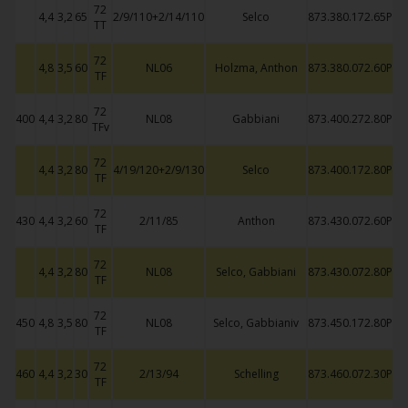
72
4,4
3,2
65
2/9/110+2/14/110
Selco
873.380.172.65P
TT
72
4,8
3,5
60
NL06
Holzma, Anthon
873.380.072.60P
TF
72
400
4,4
3,2
80
NL08
Gabbiani
873.400.272.80P
TFv
72
4,4
3,2
80
4/19/120+2/9/130
Selco
873.400.172.80P
TF
72
430
4,4
3,2
60
2/11/85
Anthon
873.430.072.60P
TF
72
4,4
3,2
80
NL08
Selco, Gabbiani
873.430.072.80P
TF
72
450
4,8
3,5
80
NL08
Selco, Gabbianiv
873.450.172.80P
TF
72
460
4,4
3,2
30
2/13/94
Schelling
873.460.072.30P
TF