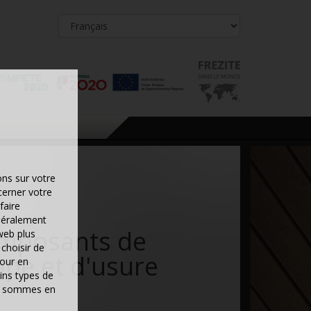
ons sur votre
cerner votre
faire
néralement
mposants de
web plus
choisir de
pe et d'usure
pour en
ins types de
ous sommes en