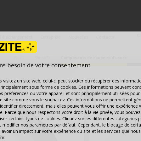
Téléchargement
Entreprise
Nouvelles
Contacts
Plus 2
Shrink Fit
Composants de coupe et d'usure
ns besoin de votre consentement
 visitez un site web, celui-ci peut stocker ou récupérer des informati
principalement sous forme de cookies. Ces informations peuvent con
s préférences ou votre appareil et sont principalement utilisées pour 
le site comme vous le souhaitez. Ces informations ne permettent gé
Co
identifier directement, mais elles peuvent vous offrir une expérience 
e. Parce que nous respectons votre droit à la vie privée, vous pouvez 
cou
iser certains types de cookies. Cliquez sur les différentes catégories 
et modifier nos paramètres par défaut. Cependant, le blocage de certa
 avoir un impact sur votre expérience du site et les services que n
ir.